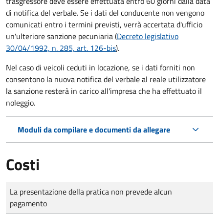
trasgressore deve essere effettuata entro 60 giorni dalla data
di notifica del verbale.
Se i dati del conducente non vengono
comunicati entro i termini previsti, verrà accertata d'ufficio
un'ulteriore sanzione pecuniaria (
Decreto legislativo
30/04/1992, n. 285, art. 126-bis
).
Nel caso di veicoli ceduti in locazione, se i dati forniti non
consentono la nuova notifica del verbale al reale utilizzatore
la sanzione resterà in carico all'impresa che ha effettuato il
noleggio.
Moduli da compilare e documenti da allegare
Costi
Tipo di pagamento
Importo
La presentazione della pratica non prevede alcun
pagamento