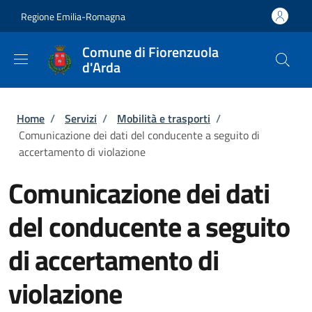
Salta al contenuto principale
Skip to footer content
Regione Emilia-Romagna
Comune di Fiorenzuola
d'Arda
Briciole di pane
Home
/
Servizi
/
Mobilità e trasporti
/
Comunicazione dei dati del conducente a seguito di
accertamento di violazione
Comunicazione dei dati
del conducente a seguito
di accertamento di
violazione