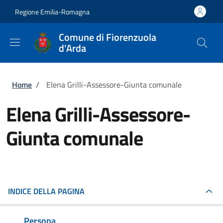
Salta al contenuto principale
Skip to footer content
Regione Emilia-Romagna
Comune di Fiorenzuola
d'Arda
Briciole di pane
Home
/
Elena Grilli-Assessore-Giunta comunale
Elena Grilli-Assessore-
Giunta comunale
INDICE DELLA PAGINA
Persona