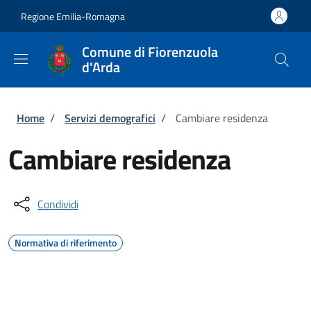
Salta al contenuto principale
Skip to footer content
Regione Emilia-Romagna
Comune di Fiorenzuola
d'Arda
Briciole di pane
Home
/
Servizi demografici
/
Cambiare residenza
Cambiare residenza
Condividi
Normativa di riferimento