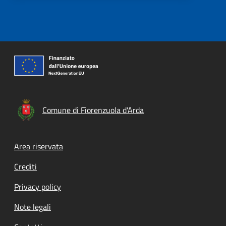
Comune di Fiorenzuola d'Arda
Footer menu
Area riservata
Crediti
Privacy policy
Note legali