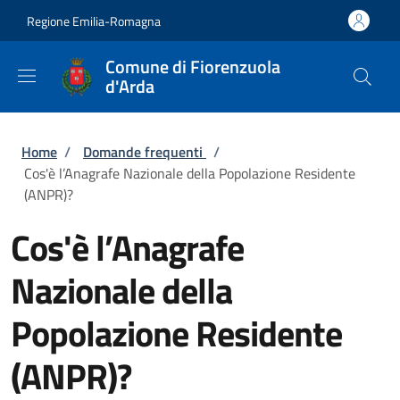
Salta al contenuto principale
Skip to footer content
Regione Emilia-Romagna
Comune di Fiorenzuola
d'Arda
Briciole di pane
Home
/
Domande frequenti
/
Cos'è l’Anagrafe Nazionale della Popolazione Residente
(ANPR)?
Cos'è l’Anagrafe
Nazionale della
Popolazione Residente
(ANPR)?