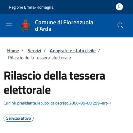
Salta al contenuto principale
Skip to footer content
Regione Emilia-Romagna
Comune di Fiorenzuola
d'Arda
Briciole di pane
Home
/
Servizi
/
Anagrafe e stato civile
/
Rilascio della tessera elettorale
Rilascio della tessera
elettorale
(
urn:nir:presidente.repubblica:decreto:2000-09-08;299~art4
)
Servizio attivo