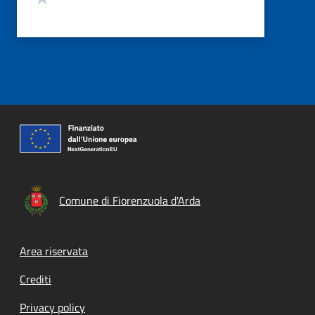
Comune di Fiorenzuola d'Arda
Footer menu
Area riservata
Crediti
Privacy policy