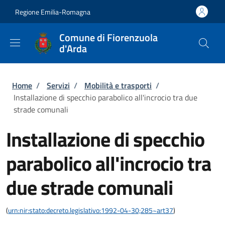
Salta al contenuto principale
Skip to footer content
Regione Emilia-Romagna
Comune di Fiorenzuola
d'Arda
Briciole di pane
Home
/
Servizi
/
Mobilità e trasporti
/
Installazione di specchio parabolico all'incrocio tra due
strade comunali
Installazione di specchio
parabolico all'incrocio tra
due strade comunali
(
urn:nir:stato:decreto.legislativo:1992-04-30;285~art37
)