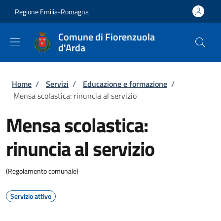
Salta al contenuto principale
Skip to footer content
Regione Emilia-Romagna
Comune di Fiorenzuola
d'Arda
Briciole di pane
Home
/
Servizi
/
Educazione e formazione
/
Mensa scolastica: rinuncia al servizio
Mensa scolastica:
rinuncia al servizio
(Regolamento comunale)
Servizio attivo