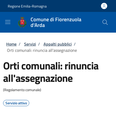
Salta al contenuto principale
Skip to footer content
Regione Emilia-Romagna
Comune di Fiorenzuola
d'Arda
Briciole di pane
Home
/
Servizi
/
Appalti pubblici
/
Orti comunali: rinuncia all'assegnazione
Orti comunali: rinuncia
all'assegnazione
(Regolamento comunale)
Servizio attivo