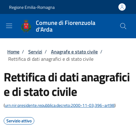
Salta al contenuto principale
Skip to footer content
Regione Emilia-Romagna
Comune di Fiorenzuola
d'Arda
Briciole di pane
Home
/
Servizi
/
Anagrafe e stato civile
/
Rettifica di dati anagrafici e di stato civile
Rettifica di dati anagrafici
e di stato civile
(
urn:nir:presidente.repubblica:decreto:2000-11-03;396~art98
)
Servizio attivo