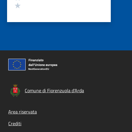
Valuta 1 stelle su 5
Comune di Fiorenzuola d'Arda
Footer menu
Area riservata
Crediti