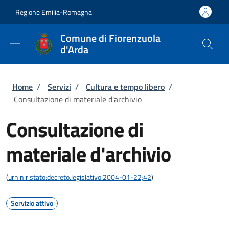
Salta al contenuto principale
Skip to footer content
Regione Emilia-Romagna
Comune di Fiorenzuola
d'Arda
Briciole di pane
Home
/
Servizi
/
Cultura e tempo libero
/
Consultazione di materiale d'archivio
Consultazione di
materiale d'archivio
(
urn:nir:stato:decreto.legislativo:2004-01-22;42
)
Servizio attivo