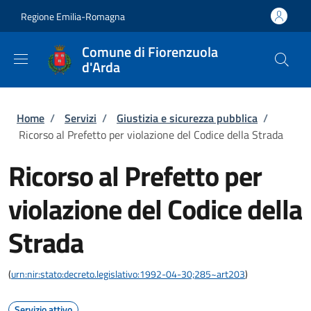
Salta al contenuto principale
Skip to footer content
Regione Emilia-Romagna
Comune di Fiorenzuola
d'Arda
Briciole di pane
Home
/
Servizi
/
Giustizia e sicurezza pubblica
/
Ricorso al Prefetto per violazione del Codice della Strada
Ricorso al Prefetto per
violazione del Codice della
Strada
(
urn:nir:stato:decreto.legislativo:1992-04-30;285~art203
)
Servizio attivo