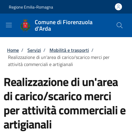
Salta al contenuto principale
Skip to footer content
Regione Emilia-Romagna
Comune di Fiorenzuola
d'Arda
Briciole di pane
Home
/
Servizi
/
Mobilità e trasporti
/
Realizzazione di un'area di carico/scarico merci per
attività commerciali e artigianali
Realizzazione di un'area
di carico/scarico merci
per attività commerciali e
artigianali