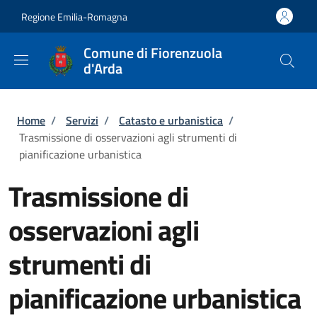
Salta al contenuto principale
Skip to footer content
Regione Emilia-Romagna
Comune di Fiorenzuola
d'Arda
Briciole di pane
Home
/
Servizi
/
Catasto e urbanistica
/
Trasmissione di osservazioni agli strumenti di
pianificazione urbanistica
Trasmissione di
osservazioni agli
strumenti di
pianificazione urbanistica