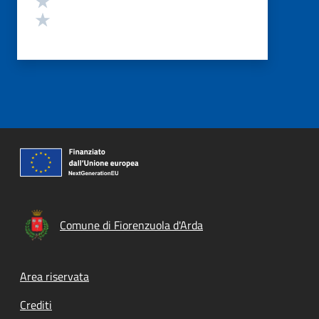
Valuta 1 stelle su 5
Comune di Fiorenzuola d'Arda
Footer menu
Area riservata
Crediti