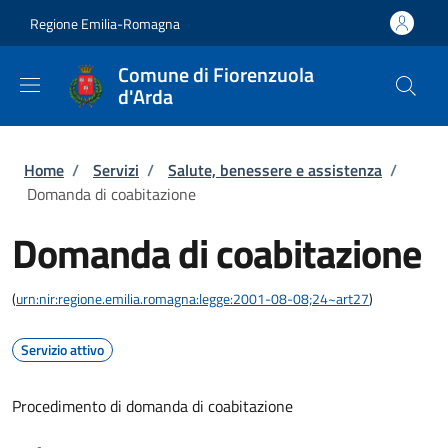
Salta al contenuto principale
Skip to footer content
Regione Emilia-Romagna
Comune di Fiorenzuola
d'Arda
Briciole di pane
Home
/
Servizi
/
Salute, benessere e assistenza
/
Domanda di coabitazione
Domanda di coabitazione
(
urn:nir:regione.emilia.romagna:legge:2001-08-08;24~art27
)
Servizio attivo
Procedimento di domanda di coabitazione