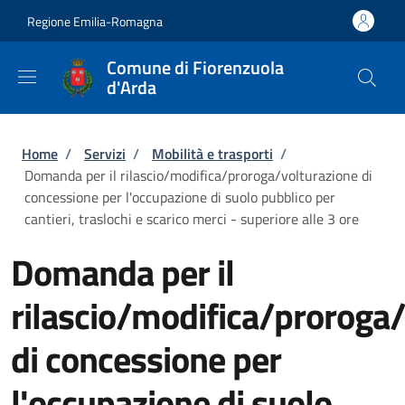
Salta al contenuto principale
Skip to footer content
Regione Emilia-Romagna
Comune di Fiorenzuola
d'Arda
Briciole di pane
Home
/
Servizi
/
Mobilità e trasporti
/
Domanda per il rilascio/modifica/proroga/volturazione di
concessione per l'occupazione di suolo pubblico per
cantieri, traslochi e scarico merci - superiore alle 3 ore
Domanda per il
rilascio/modifica/proroga
di concessione per
l'occupazione di suolo