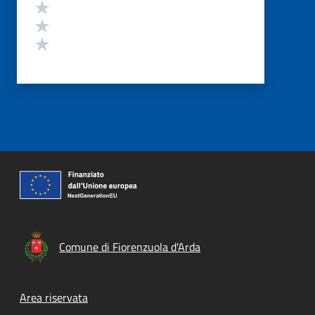
Valuta 3 stelle su 5
Valuta 2 stelle su 5
Valuta 1 stelle su 5
Comune di Fiorenzuola d'Arda
Footer menu
Area riservata