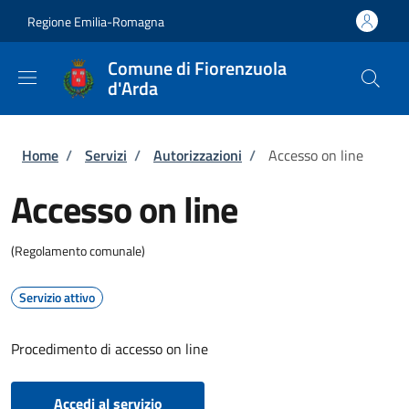
Salta al contenuto principale
Skip to footer content
Regione Emilia-Romagna
Comune di Fiorenzuola
d'Arda
Briciole di pane
Home
/
Servizi
/
Autorizzazioni
/
Accesso on line
Accesso on line
(Regolamento comunale)
Servizio attivo
Procedimento di accesso on line
Accedi al servizio