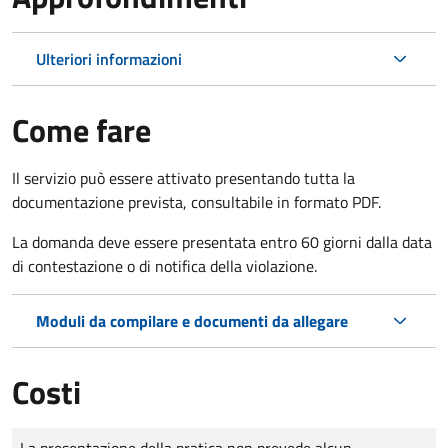
Ulteriori informazioni
Come fare
Il servizio può essere attivato presentando tutta la
documentazione prevista, consultabile in formato PDF.
La domanda deve essere presentata entro 60 giorni dalla data
di contestazione o di notifica della violazione.
Moduli da compilare e documenti da allegare
Costi
Tipo di pagamento
Importo
La presentazione della pratica non prevede alcun