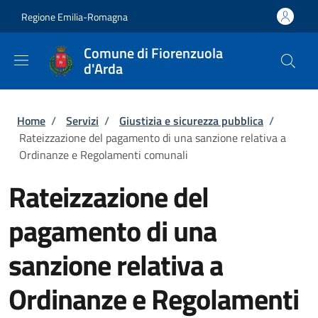
Salta al contenuto principale
Skip to footer content
Regione Emilia-Romagna
Comune di Fiorenzuola
d'Arda
Briciole di pane
Home
/
Servizi
/
Giustizia e sicurezza pubblica
/
Rateizzazione del pagamento di una sanzione relativa a
Ordinanze e Regolamenti comunali
Rateizzazione del
pagamento di una
sanzione relativa a
Ordinanze e Regolamenti