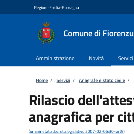
Salta al contenuto principale
Skip to footer content
Regione Emilia-Romagna
Comune di Fiorenzu
Amministrazione
Novità
Servizi
Briciole di pane
Home
/
Servizi
/
Anagrafe e stato civile
/
Rilascio dell'attes
anagrafica per cit
(
urn:nir:stato:decreto.legislativo:2007-02-06;30~art9
)