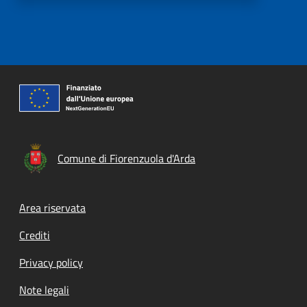
Comune di Fiorenzuola d'Arda
Footer menu
Area riservata
Crediti
Privacy policy
Note legali