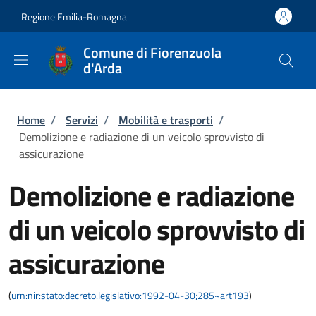
Salta al contenuto principale
Skip to footer content
Regione Emilia-Romagna
Comune di Fiorenzuola
d'Arda
Briciole di pane
Home
/
Servizi
/
Mobilità e trasporti
/
Demolizione e radiazione di un veicolo sprovvisto di
assicurazione
Demolizione e radiazione
di un veicolo sprovvisto di
assicurazione
(
urn:nir:stato:decreto.legislativo:1992-04-30;285~art193
)