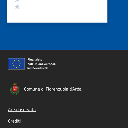
Valuta 1 stelle su 5
Comune di Fiorenzuola d'Arda
Footer menu
Area riservata
Crediti