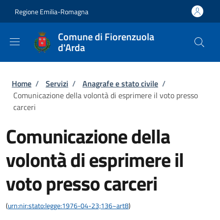
Salta al contenuto principale
Skip to footer content
Regione Emilia-Romagna
Comune di Fiorenzuola
d'Arda
Briciole di pane
Home
/
Servizi
/
Anagrafe e stato civile
/
Comunicazione della volontà di esprimere il voto presso
carceri
Comunicazione della
volontà di esprimere il
voto presso carceri
(
urn:nir:stato:legge:1976-04-23;136~art8
)