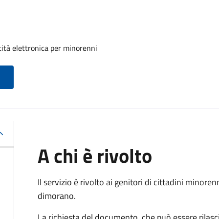
tità elettronica per minorenni
A chi è rivolto
Il servizio è rivolto ai genitori di cittadini mino
dimorano.
La richiesta del documento, che può essere rilasci