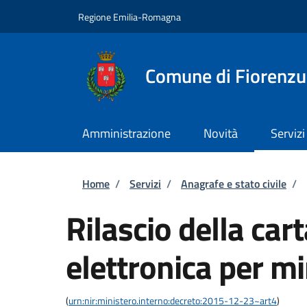
Salta al contenuto principale
Skip to footer content
Regione Emilia-Romagna
Comune di Fiorenzu
Amministrazione
Novità
Servizi
Briciole di pane
Home
/
Servizi
/
Anagrafe e stato civile
/
Rilascio della cart
elettronica per m
(
urn:nir:ministero.interno:decreto:2015-12-23~art4
)