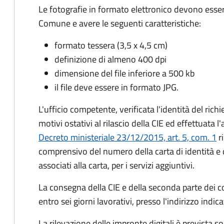
Le fotografie in formato elettronico devono esser
Comune e avere le seguenti caratteristiche
:
formato tessera (3,5 x 4,5 cm)
definizione di almeno 400 dpi
dimensione del file inferiore a 500 kb
il file deve essere in formato JPG.
L'ufficio competente, verificata l'identità del rich
motivi ostativi al rilascio della CIE ed effettuata 
Decreto ministeriale 23/12/2015, art. 5, com. 1
ri
comprensivo del numero della carta di identità e 
associati alla carta, per i servizi aggiuntivi.
La consegna della CIE e della seconda parte dei c
entro sei giorni lavorativi, presso l'indirizzo indic
La rilevazione delle impronte digitali è prevista s