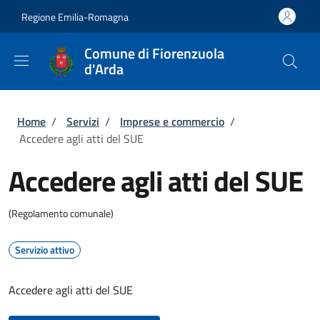
Salta al contenuto principale
Skip to footer content
Regione Emilia-Romagna
Comune di Fiorenzuola
d'Arda
Briciole di pane
Home
/
Servizi
/
Imprese e commercio
/
Accedere agli atti del SUE
Accedere agli atti del SUE
(Regolamento comunale)
Servizio attivo
Accedere agli atti del SUE