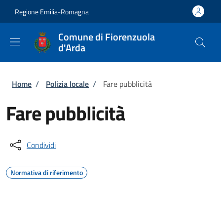
Salta al contenuto principale
Skip to footer content
Regione Emilia-Romagna
Comune di Fiorenzuola
d'Arda
Briciole di pane
Home
/
Polizia locale
/
Fare pubblicità
Fare pubblicità
Condividi
Normativa di riferimento