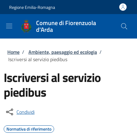
Salta al contenuto principale
Skip to footer content
Regione Emilia-Romagna
Comune di Fiorenzuola
d'Arda
Briciole di pane
Home
/
Ambiente, paesaggio ed ecologia
/
Iscriversi al servizio piedibus
Iscriversi al servizio
piedibus
Condividi
Normativa di riferimento