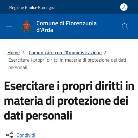
Salta al contenuto principale
Skip to footer content
Regione Emilia-Romagna
Comune di Fiorenzuola
d'Arda
Briciole di pane
Home
/
Comunicare con l'Amministrazione
/
Esercitare i propri diritti in materia di protezione dei dati
personali
Esercitare i propri diritti in
materia di protezione dei
dati personali
Condividi