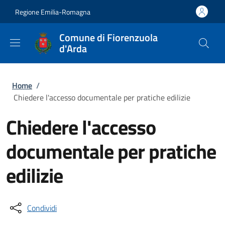
Salta al contenuto principale
Skip to footer content
Regione Emilia-Romagna
Comune di Fiorenzuola
d'Arda
Briciole di pane
Home
/
Chiedere l'accesso documentale per pratiche edilizie
Chiedere l'accesso
documentale per pratiche
edilizie
Condividi