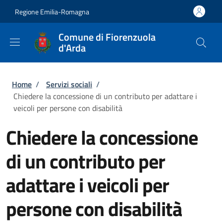
Salta al contenuto principale
Skip to footer content
Regione Emilia-Romagna
Comune di Fiorenzuola
d'Arda
Briciole di pane
Home
/
Servizi sociali
/
Chiedere la concessione di un contributo per adattare i
veicoli per persone con disabilità
Chiedere la concessione
di un contributo per
adattare i veicoli per
persone con disabilità