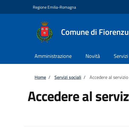
Salta al contenuto principale
Skip to footer content
Regione Emilia-Romagna
Comune di Fiorenzu
Amministrazione
Novità
Servizi
Briciole di pane
Home
/
Servizi sociali
/
Accedere al servizio
Accedere al serviz