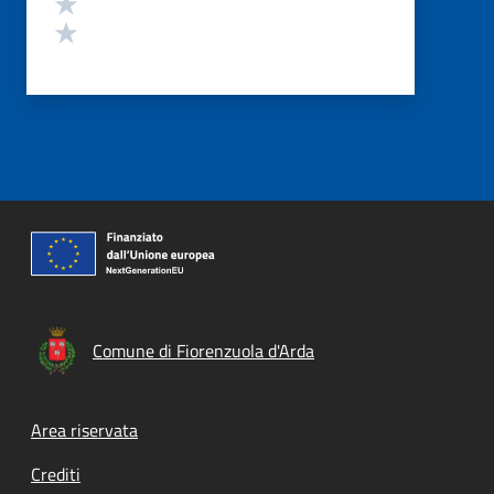
Valuta 2 stelle su 5
Valuta 1 stelle su 5
Comune di Fiorenzuola d'Arda
Footer menu
Area riservata
Crediti