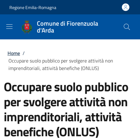
Salta al contenuto principale
Skip to footer content
Regione Emilia-Romagna
Comune di Fiorenzuola
d'Arda
Briciole di pane
Home
/
Occupare suolo pubblico per svolgere attività non
imprenditoriali, attività benefiche (ONLUS)
Occupare suolo pubblico
per svolgere attività non
imprenditoriali, attività
benefiche (ONLUS)