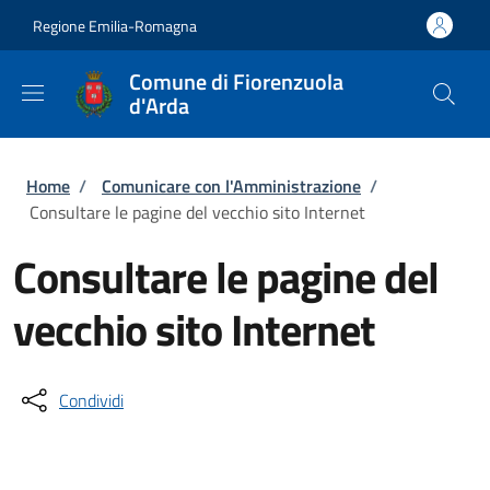
Salta al contenuto principale
Skip to footer content
Regione Emilia-Romagna
Comune di Fiorenzuola
d'Arda
Briciole di pane
Home
/
Comunicare con l'Amministrazione
/
Consultare le pagine del vecchio sito Internet
Consultare le pagine del
vecchio sito Internet
Condividi