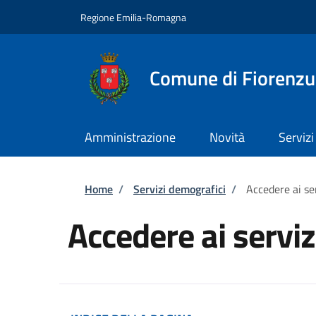
Salta al contenuto principale
Skip to footer content
Regione Emilia-Romagna
Comune di Fiorenzu
Amministrazione
Novità
Servizi
Briciole di pane
Home
/
Servizi demografici
/
Accedere ai se
Accedere ai servi