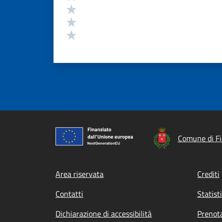
Valuta 3 stelle su 5
Valuta 2 stelle su 5
Valuta 1 stelle su 5
Comune di Fi
Footer menu
Area riservata
Crediti
Contatti
Statist
Dichiarazione di accessibilità
Prenot