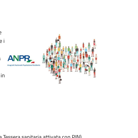
e
 i
a
 in
a Tessera sanitaria attivata con PIN)