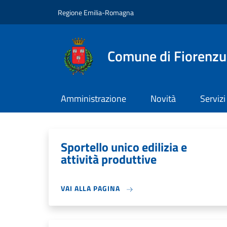
Salta al contenuto principale
Skip to footer content
Regione Emilia-Romagna
Comune di Fiorenzu
Amministrazione
Novità
Servizi
Sportello unico edilizia e
attività produttive
VAI ALLA PAGINA